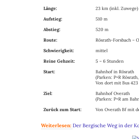
Länge:
23 km (inkl. Zuwege)
Aufstieg:
510 m
Abstieg:
520 m
Route:
Rösrath-Forsbach – O
Schwierigkeit:
mittel
Reine Gehzeit:
5 – 6 Stunden
Start:
Bahnhof in Rösrath
(Parken: P+R Rösrath,
Von dort mit Bus 423 
Ziel:
Bahnhof Overath
(Parken: P+R am Bah
Zurück zum Start:
Von Overath Bf mit d
Weiterlesen:
Der Bergische Weg in der K