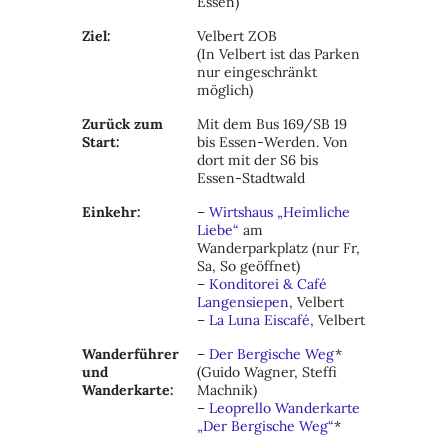
Essen)
Ziel:
Velbert ZOB
(In Velbert ist das Parken
nur eingeschränkt
möglich)
Zurück zum
Mit dem Bus 169/SB 19
Start:
bis Essen-Werden. Von
dort mit der S6 bis
Essen-Stadtwald
Einkehr:
–
Wirtshaus „Heimliche
Liebe“
am
Wanderparkplatz (nur Fr,
Sa, So geöffnet)
–
Konditorei & Café
Langensiepen
, Velbert
–
La Luna Eiscafé
, Velbert
Wanderführer
–
Der Bergische Weg
*
und
(Guido Wagner, Steffi
Wanderkarte:
Machnik)
–
Leoprello Wanderkarte
„Der Bergische Weg“
*