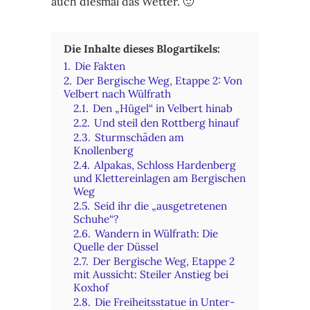
auch diesmal das Wetter. 🙂
Die Inhalte dieses Blogartikels:
1.
Die Fakten
2.
Der Bergische Weg, Etappe 2: Von
Velbert nach Wülfrath
2.1.
Den „Hügel“ in Velbert hinab
2.2.
Und steil den Rottberg hinauf
2.3.
Sturmschäden am
Knollenberg
2.4.
Alpakas, Schloss Hardenberg
und Klettereinlagen am Bergischen
Weg
2.5.
Seid ihr die „ausgetretenen
Schuhe“?
2.6.
Wandern in Wülfrath: Die
Quelle der Düssel
2.7.
Der Bergische Weg, Etappe 2
mit Aussicht: Steiler Anstieg bei
Koxhof
2.8.
Die Freiheitsstatue in Unter-